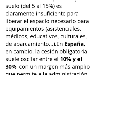
suelo (del 5 al 15%) es 
claramente insuficiente para 
liberar el espacio necesario para 
equipamientos (asistenciales, 
médicos, educativos, culturales, 
de aparcamiento...).En 
España
, 
en cambio, la cesión obligatoria 
suele oscilar entre el 
10% y el 
30%
, con un margen más amplio 
que permite a la administración 
dotarse mejor de los espacios 
necesarios.A más habitantes, 
más viviendas, y éstas requieren 
servicios públicos. No es 
aceptable que las 
administraciones tengan que 
comprar terrenos para dotarse 
de equipamientos cuando los 