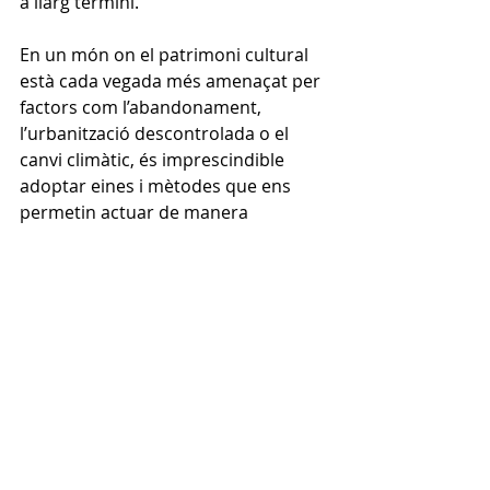
a llarg termini.
En un món on el patrimoni cultural 
està cada vegada més amenaçat per 
factors com l’abandonament, 
l’urbanització descontrolada o el 
canvi climàtic, és imprescindible 
adoptar eines i mètodes que ens 
permetin actuar de manera 
preventiva i sostenible. Des del 
nostre despatx, seguirem treballant 
per a que el patrimoni d’Andorra 
perduri i sigui accessible per a 
tothom.
Si voleu saber més sobre aquest 
projecte o sobre com estem aplicant 
la tecnologia BIM en la protecció del 
patrimoni, no dubteu a posar-vos en 