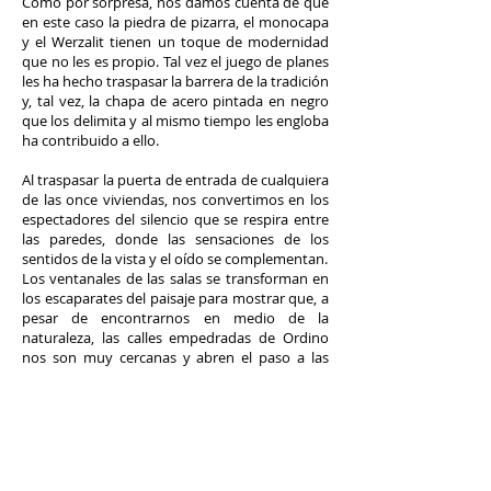
Como por sorpresa, nos damos cuenta de que
en este caso la piedra de pizarra, el monocapa
y el Werzalit tienen un toque de modernidad
que no les es propio. Tal vez el juego de planes
les ha hecho traspasar la barrera de la tradición
y, tal vez, la chapa de acero pintada en negro
que los delimita y al mismo tiempo les engloba
ha contribuido a ello.
Al traspasar la puerta de entrada de cualquiera
de las once viviendas, nos convertimos en los
espectadores del silencio que se respira entre
las paredes, donde las sensaciones de los
sentidos de la vista y el oído se complementan.
Los ventanales de las salas se transforman en
los escaparates del paisaje para mostrar que, a
pesar de encontrarnos en medio de la
naturaleza, las calles empedradas de Ordino
nos son muy cercanas y abren el paso a las
grandes terrazas, las cuales nos permiten gozar
de la experiencia desde una posición
privilegiada, ya que son unos miradores
magníficos sobre el valle.
Las diferentes piezas de la vivienda se