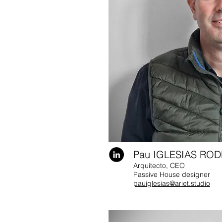
Pau IGLESIAS RO
Arquitecto, CEO
Passive House designer
pauiglesias
@ariet.studio