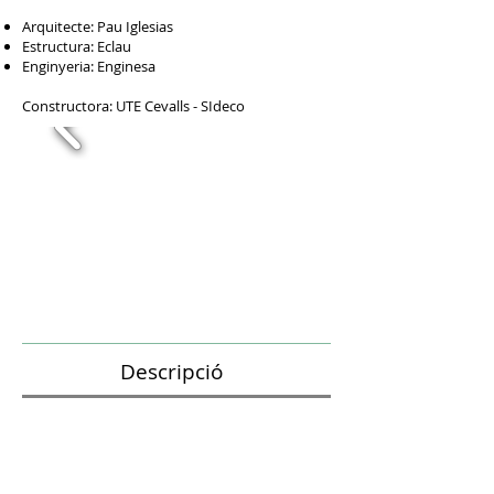
Arquitecte: Pau Iglesias
Estructura: Eclau
Enginyeria: Enginesa
Constructora: UTE Cevalls - SIdeco
Descripció
Projecte d'ampliació del centro comercial en
dues plantes de manera que passarà a tenir un
total de 5 plantes.
El projecte contempla també enderrocar